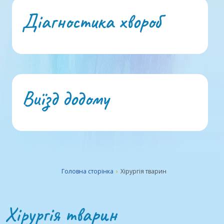
Діагностика хвороб
Виїзд додому
Головна сторiнка
›
Хірургія тварин
Хірургія тварин