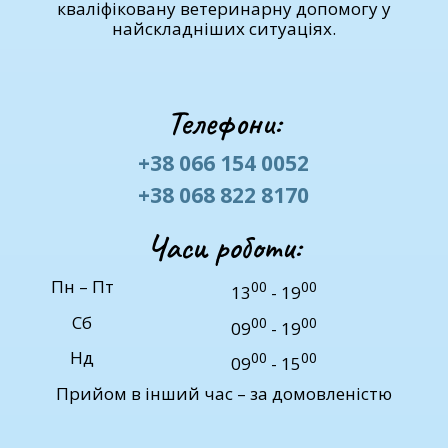
кваліфіковану ветеринарну допомогу у
найскладніших ситуаціях.
Телефони:
+38 066 154 0052
+38 068 822 8170
Часи роботи:
Пн – Пт
00
00
13
- 19
Сб
00
00
09
- 19
Нд
00
00
09
- 15
Прийом в інший час – за домовленістю