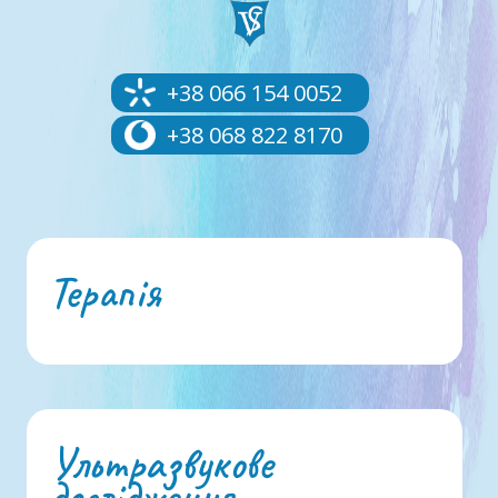
+38 066 154 0052
+38 068 822 8170
Терапія
Ультразвукове
дослідження