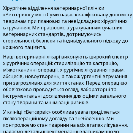
Хірургічне відділення ветеринарної клініки
«Ветсервіс» у місті Суми надає кваліфіковану допомогу
тваринам при планових та невідкладних хірургічних
втручаннях. Ми працюємо з урахуванням сучасних
ветеринарних стандартів, дотримуючись
стерильності, безпеки та індивідуального підходу до
кожного пацієнта.
Наші ветеринарні лікарі виконують широкий спектр
хірургічних операцій: стерилізацію та кастрацію,
м’якотканинні операції, хірургічне лікування травм,
абсцесів, новоутворень, а також ургентні втручання
при загрозливих для життя станах. Перед операцією
обов’язково проводиться огляд, лабораторні та
інструментальні дослідження для оцінки загального
стану тварини та мінімізації ризиків.
У клініці «Ветсервіс» особлива увага приділяється
післяопераційному догляду та знеболенню. Ми
контролюємо стан тварини на всіх етапах лікування,
надаємо детальні рекомендації власникам щодо